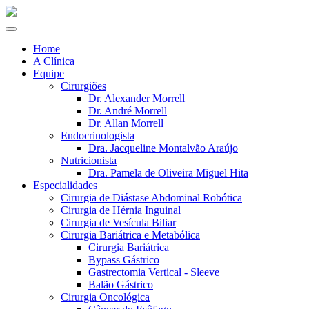
Home
A Clínica
Equipe
Cirurgiões
Dr. Alexander Morrell
Dr. André Morrell
Dr. Allan Morrell
Endocrinologista
Dra. Jacqueline Montalvão Araújo
Nutricionista
Dra. Pamela de Oliveira Miguel Hita
Especialidades
Cirurgia de Diástase Abdominal Robótica
Cirurgia de Hérnia Inguinal
Cirurgia de Vesícula Biliar
Cirurgia Bariátrica e Metabólica
Cirurgia Bariátrica
Bypass Gástrico
Gastrectomia Vertical - Sleeve
Balão Gástrico
Cirurgia Oncológica