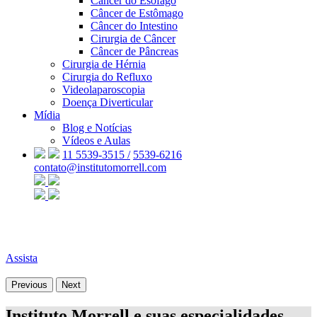
Câncer do Esôfago
Câncer de Estômago
Câncer do Intestino
Cirurgia de Câncer
Câncer de Pâncreas
Cirurgia de Hérnia
Cirurgia do Refluxo
Videolaparoscopia
Doença Diverticular
Mídia
Blog e Notícias
Vídeos e Aulas
11 5539-3515 /
5539-6216
contato@institutomorrell.com
Assista
Previous
Next
Instituto Morrell e suas especialidades