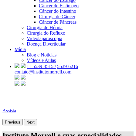
Câncer do Esôfago
Câncer de Estômago
Câncer do Intestino
Cirurgia de Câncer
Câncer de Pâncreas
Cirurgia de Hérnia
Cirurgia do Refluxo
Videolaparoscopia
Doença Diverticular
Mídia
Blog e Notícias
Vídeos e Aulas
11 5539-3515 /
5539-6216
contato@institutomorrell.com
Assista
Previous
Next
Instituto Morrell e suas especialidades