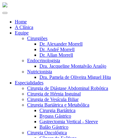
Home
A Clínica
Equipe
Cirurgiões
Dr. Alexander Morrell
Dr. André Morrell
Dr. Allan Morrell
Endocrinologista
Dra. Jacqueline Montalvão Araújo
Nutricionista
Dra. Pamela de Oliveira Miguel Hita
Especialidades
Cirurgia de Diástase Abdominal Robótica
Cirurgia de Hérnia Inguinal
Cirurgia de Vesícula Biliar
Cirurgia Bariátrica e Metabólica
Cirurgia Bariátrica
Bypass Gástrico
Gastrectomia Vertical - Sleeve
Balão Gástrico
Cirurgia Oncológica