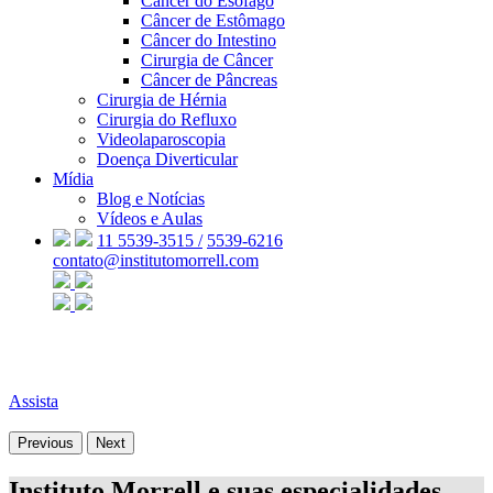
Câncer do Esôfago
Câncer de Estômago
Câncer do Intestino
Cirurgia de Câncer
Câncer de Pâncreas
Cirurgia de Hérnia
Cirurgia do Refluxo
Videolaparoscopia
Doença Diverticular
Mídia
Blog e Notícias
Vídeos e Aulas
11 5539-3515 /
5539-6216
contato@institutomorrell.com
Assista
Previous
Next
Instituto Morrell e suas especialidades