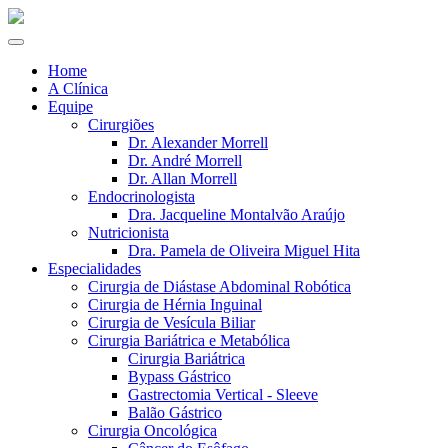
Home
A Clínica
Equipe
Cirurgiões
Dr. Alexander Morrell
Dr. André Morrell
Dr. Allan Morrell
Endocrinologista
Dra. Jacqueline Montalvão Araújo
Nutricionista
Dra. Pamela de Oliveira Miguel Hita
Especialidades
Cirurgia de Diástase Abdominal Robótica
Cirurgia de Hérnia Inguinal
Cirurgia de Vesícula Biliar
Cirurgia Bariátrica e Metabólica
Cirurgia Bariátrica
Bypass Gástrico
Gastrectomia Vertical - Sleeve
Balão Gástrico
Cirurgia Oncológica