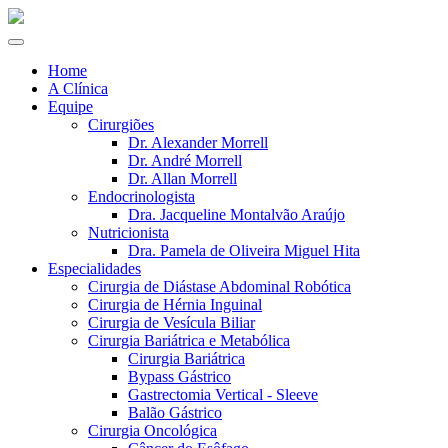
Home
A Clínica
Equipe
Cirurgiões
Dr. Alexander Morrell
Dr. André Morrell
Dr. Allan Morrell
Endocrinologista
Dra. Jacqueline Montalvão Araújo
Nutricionista
Dra. Pamela de Oliveira Miguel Hita
Especialidades
Cirurgia de Diástase Abdominal Robótica
Cirurgia de Hérnia Inguinal
Cirurgia de Vesícula Biliar
Cirurgia Bariátrica e Metabólica
Cirurgia Bariátrica
Bypass Gástrico
Gastrectomia Vertical - Sleeve
Balão Gástrico
Cirurgia Oncológica