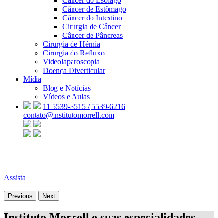
Câncer do Esôfago
Câncer de Estômago
Câncer do Intestino
Cirurgia de Câncer
Câncer de Pâncreas
Cirurgia de Hérnia
Cirurgia do Refluxo
Videolaparoscopia
Doença Diverticular
Mídia
Blog e Notícias
Vídeos e Aulas
11 5539-3515 /
5539-6216
contato@institutomorrell.com
Assista
Previous
Next
Instituto Morrell e suas especialidades