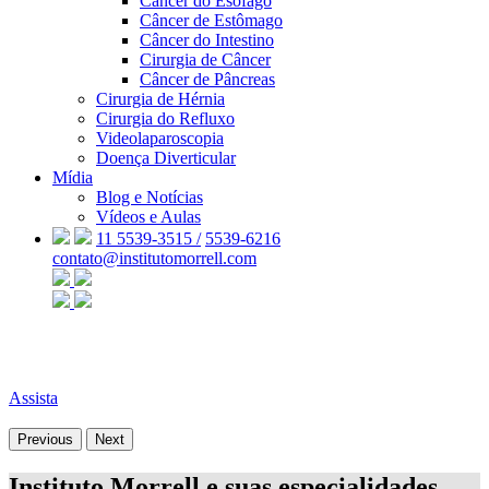
Câncer do Esôfago
Câncer de Estômago
Câncer do Intestino
Cirurgia de Câncer
Câncer de Pâncreas
Cirurgia de Hérnia
Cirurgia do Refluxo
Videolaparoscopia
Doença Diverticular
Mídia
Blog e Notícias
Vídeos e Aulas
11 5539-3515 /
5539-6216
contato@institutomorrell.com
Assista
Previous
Next
Instituto Morrell e suas especialidades