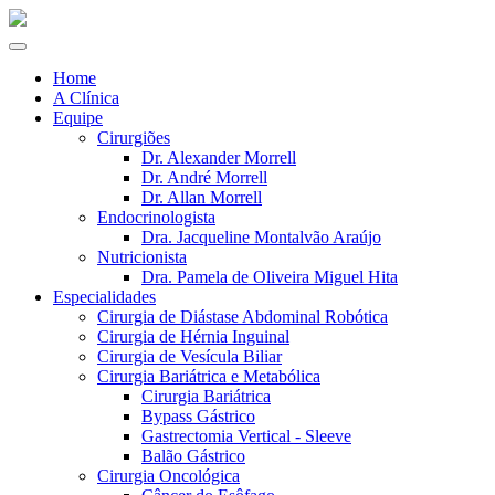
Home
A Clínica
Equipe
Cirurgiões
Dr. Alexander Morrell
Dr. André Morrell
Dr. Allan Morrell
Endocrinologista
Dra. Jacqueline Montalvão Araújo
Nutricionista
Dra. Pamela de Oliveira Miguel Hita
Especialidades
Cirurgia de Diástase Abdominal Robótica
Cirurgia de Hérnia Inguinal
Cirurgia de Vesícula Biliar
Cirurgia Bariátrica e Metabólica
Cirurgia Bariátrica
Bypass Gástrico
Gastrectomia Vertical - Sleeve
Balão Gástrico
Cirurgia Oncológica