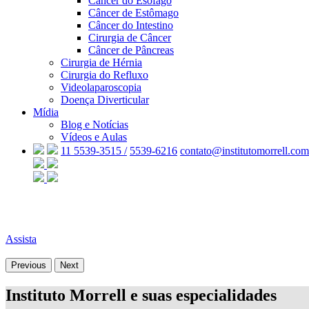
Câncer do Esôfago
Câncer de Estômago
Câncer do Intestino
Cirurgia de Câncer
Câncer de Pâncreas
Cirurgia de Hérnia
Cirurgia do Refluxo
Videolaparoscopia
Doença Diverticular
Mídia
Blog e Notícias
Vídeos e Aulas
11 5539-3515 /
5539-6216
contato@institutomorrell.com
Assista
Previous
Next
Instituto Morrell e suas especialidades