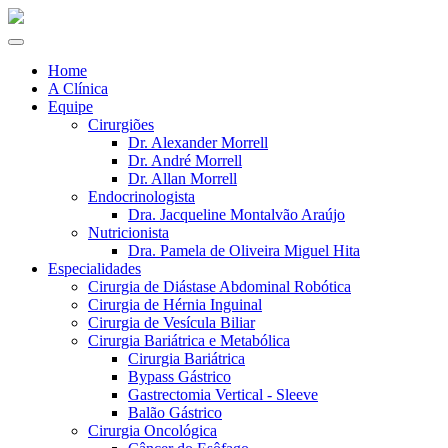
Home
A Clínica
Equipe
Cirurgiões
Dr. Alexander Morrell
Dr. André Morrell
Dr. Allan Morrell
Endocrinologista
Dra. Jacqueline Montalvão Araújo
Nutricionista
Dra. Pamela de Oliveira Miguel Hita
Especialidades
Cirurgia de Diástase Abdominal Robótica
Cirurgia de Hérnia Inguinal
Cirurgia de Vesícula Biliar
Cirurgia Bariátrica e Metabólica
Cirurgia Bariátrica
Bypass Gástrico
Gastrectomia Vertical - Sleeve
Balão Gástrico
Cirurgia Oncológica