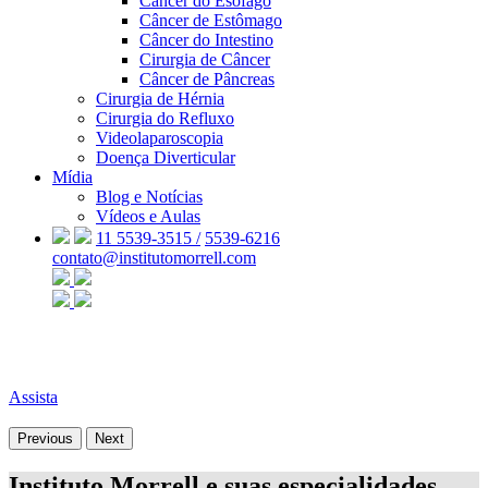
Câncer do Esôfago
Câncer de Estômago
Câncer do Intestino
Cirurgia de Câncer
Câncer de Pâncreas
Cirurgia de Hérnia
Cirurgia do Refluxo
Videolaparoscopia
Doença Diverticular
Mídia
Blog e Notícias
Vídeos e Aulas
11 5539-3515 /
5539-6216
contato@institutomorrell.com
Assista
Previous
Next
Instituto Morrell e suas especialidades