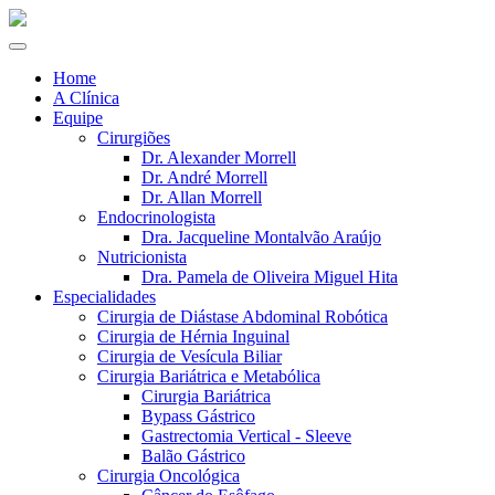
Home
A Clínica
Equipe
Cirurgiões
Dr. Alexander Morrell
Dr. André Morrell
Dr. Allan Morrell
Endocrinologista
Dra. Jacqueline Montalvão Araújo
Nutricionista
Dra. Pamela de Oliveira Miguel Hita
Especialidades
Cirurgia de Diástase Abdominal Robótica
Cirurgia de Hérnia Inguinal
Cirurgia de Vesícula Biliar
Cirurgia Bariátrica e Metabólica
Cirurgia Bariátrica
Bypass Gástrico
Gastrectomia Vertical - Sleeve
Balão Gástrico
Cirurgia Oncológica